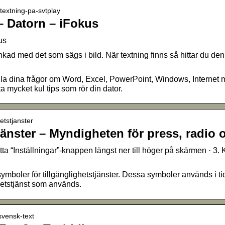
 textning-pa-svtplay
– Datorn – iFokus
us
kad med det som sägs i bild. När textning finns så hittar du den 
lla dina frågor om Word, Excel, PowerPoint, Windows, Internet m
a mycket kul tips som rör din dator.
hetstjanster
tjänster – Myndigheten för press, radio 
Hitta “Inställningar”-knappen längst ner till höger på skärmen · 3.
ymboler för tillgänglighetstjänster. Dessa symboler används i ti
ighetstjänst som används.
-svensk-text