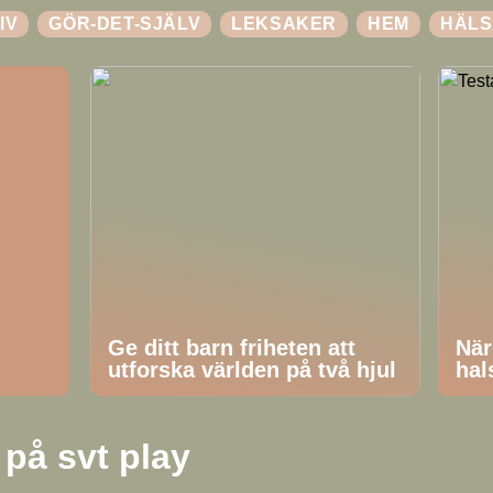
IV
GÖR-DET-SJÄLV
LEKSAKER
HEM
HÄLS
Ge ditt barn friheten att
När
utforska världen på två hjul
hal
 på svt play