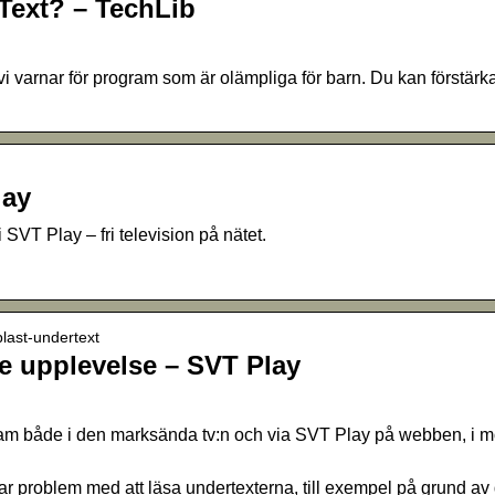
Text? – TechLib
i varnar för program som är olämpliga för barn. Du kan förstärk
lay
i SVT Play – fri television på nätet.
plast-undertext
tre upplevelse – SVT Play
m både i den marksända tv:n och via SVT Play på webben, i mobi
ar problem med att läsa undertexterna, till exempel på grund av 