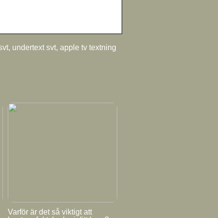
svt, undertext svt, apple tv textning
Varför är det så viktigt att