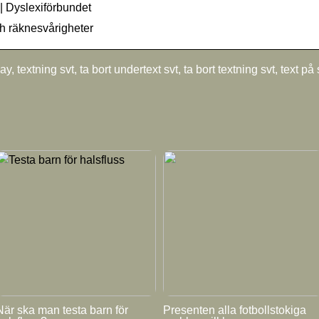
 | Dyslexiförbundet
och räknesvårigheter
, textning svt, ta bort undertext svt, ta bort textning svt, text på 
När ska man testa barn för
Presenten alla fotbollstokiga