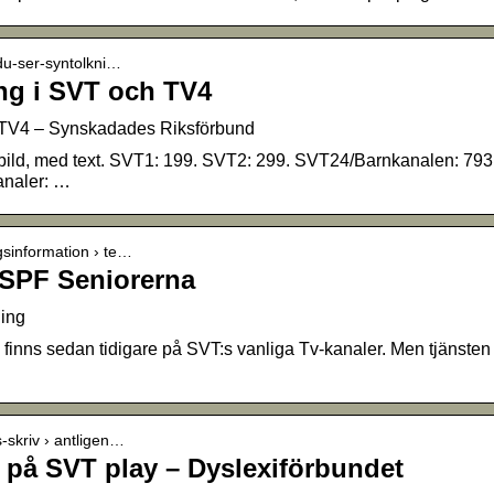
-du-ser-syntolkni…
ng i SVT och TV4
h TV4 – Synskadades Riksförbund
 bild, med text. SVT1: 199. SVT2: 299. SVT24/Barnkanalen: 79
analer: …
gsinformation › te…
 SPF Seniorerna
ning
inns sedan tidigare på SVT:s vanliga Tv-kanaler. Men tjänsten f
s-skriv › antligen…
t på SVT play – Dyslexiförbundet