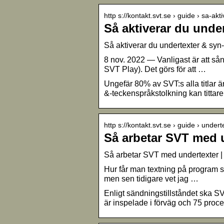
http s://kontakt.svt.se › guide › sa-ak
Så aktiverar du unde
Så aktiverar du undertexter & syn
8 nov. 2022 — Vanligast är att sån
SVT Play). Det görs för att …
Ungefär 80% av SVT:s alla titlar är
&-teckenspråkstolkning kan tittare
http s://kontakt.svt.se › guide › undert
Så arbetar SVT med u
Så arbetar SVT med undertexter |
Hur får man textning på program so
men sen tidigare vet jag …
Enligt sändningstillståndet ska S
är inspelade i förväg och 75 proc