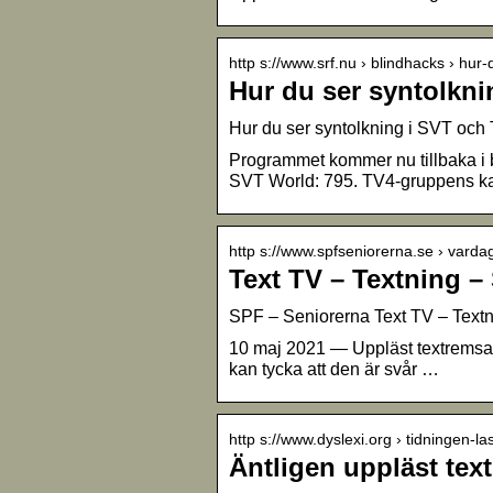
http s://www.srf.nu › blindhacks › hur
Hur du ser syntolkni
Hur du ser syntolkning i SVT oc
Programmet kommer nu tillbaka i
SVT World: 795. TV4-gruppens k
http s://www.spfseniorerna.se › varda
Text TV – Textning –
SPF – Seniorerna Text TV – Text
10 maj 2021 — Uppläst textremsa f
kan tycka att den är svår …
http s://www.dyslexi.org › tidningen-la
Äntligen uppläst tex