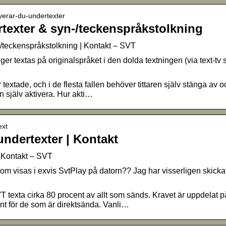
tiverar-du-undertexter
rtexter & syn-/teckenspråkstolkning
-/teckenspråkstolkning | Kontakt – SVT
ger textas på originalspråket i den dolda textningen (via text-tv
 textade, och i de flesta fallen behöver tittaren själv stänga av
n själv aktivera. Hur akti…
ext
ndertexter | Kontakt
 Kontakt – SVT
m visas i exvis SvtPlay på datorn?? Jag har visserligen skickat 
VT texta cirka 80 procent av allt som sänds. Kravet är uppdelat
ent för de som är direktsända. Vanli…