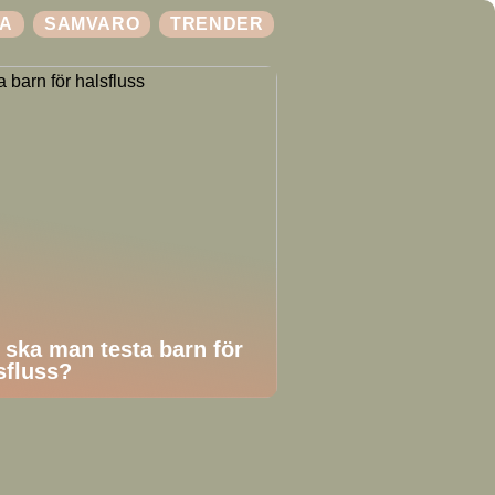
A
SAMVARO
TRENDER
 ska man testa barn för
sfluss?