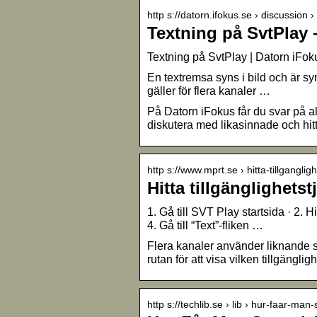
http s://datorn.ifokus.se › discussion ›
Textning på SvtPlay 
Textning på SvtPlay | Datorn iFok
En textremsa syns i bild och är syn
gäller för flera kanaler …
På Datorn iFokus får du svar på a
diskutera med likasinnade och hitt
http s://www.mprt.se › hitta-tillganglig
Hitta tillgänglighets
1. Gå till SVT Play startsida · 2. 
4. Gå till “Text”-fliken …
Flera kanaler använder liknande s
rutan för att visa vilken tillgängl
http s://techlib.se › lib › hur-faar-man