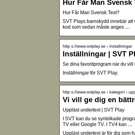
Hur Får Man Svensk 
Hur Får Man Svensk Text?
SVT Plays barnskydd innebär att v
kod som sedan måste anges …
http s://www.svtplay.se › installningar
Inställningar | SVT P
Se dina favoritprogram när du vill 
Inställningar för SVT Play.
http s://www.svtplay.se › kategori › up
Vi vill ge dig en bät
Uppläst undertext | SVT Play
I SVT kan du se syntolkade progra
TV eller Google TV. I TV4 kan …
Uppläst undertext är för dig som h