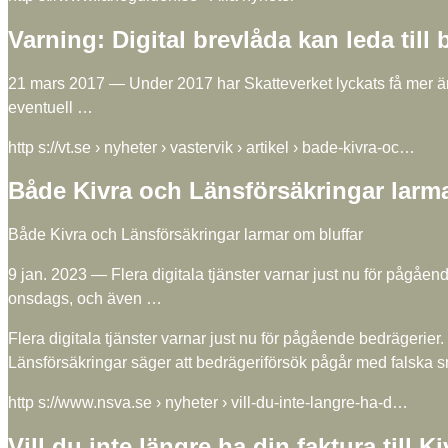
Varning: Digital brevlåda kan leda til
21 mars 2017 — Under 2017 har Skatteverket lyckats få mer än en
eventuell …
http s://vt.se › nyheter › vastervik › artikel › bade-kivra-oc…
Både Kivra och Länsförsäkringar larma
Både Kivra och Länsförsäkringar larmar om bluffar
9 jan. 2023 — Flera digitala tjänster varnar just nu för pågåen
onsdags, och även …
Flera digitala tjänster varnar just nu för pågående bedrägerier
Länsförsäkringar säger att bedrägeriförsök pågår med falska 
http s://www.nsva.se › nyheter › vill-du-inte-langre-ha-d…
Vill du inte längre ha din faktura till K