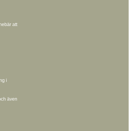
nebär att
ng i
 och även