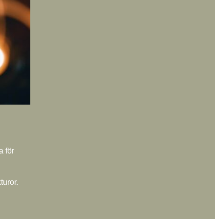
a för
turor.