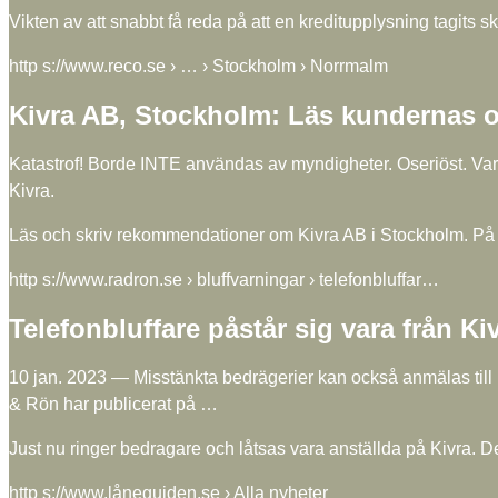
Vikten av att snabbt få reda på att en kreditupplysning tagits s
http s://www.reco.se › … › Stockholm › Norrmalm
Kivra AB, Stockholm: Läs kundernas
Katastrof! Borde INTE användas av myndigheter. Oseriöst. Varnin
Kivra.
Läs och skriv rekommendationer om Kivra AB i Stockholm. På re
http s://www.radron.se › bluffvarningar › telefonbluffar…
Telefonbluffare påstår sig vara från K
10 jan. 2023 — Misstänkta bedrägerier kan också anmälas till 
& Rön har publicerat på …
Just nu ringer bedragare och låtsas vara anställda på Kivra. D
http s://www.låneguiden.se › Alla nyheter