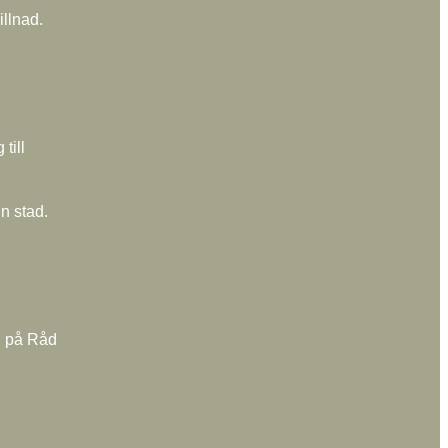
illnad.
till
n stad.
i på Råd