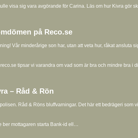
kulle visa sig vara avgörande för Carina. Läs om hur Kivra gör sk
 omdömen på Reco.se
g! Vår minderårige son har, utan att veta hur, råkat ansluta sig 
co.se tipsar vi varandra om vad som är bra och mindre bra i di
ivra – Råd & Rön
polisen. Råd & Röns bluffvarningar. Det här ett bedrägeri som v
e ber mottagaren starta Bank-id ell…