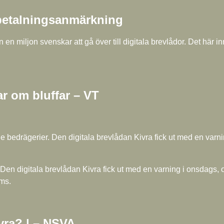
l betalningsanmärkning
 miljon svenskar att gå över till digitala brevlådor. Det här in
r om bluffar – VT
de bedrägerier. Den digitala brevlådan Kivra fick ut med en varni
. Den digitala brevlådan Kivra fick ut med en varning i onsdags,
sms.
ivra? | – NSVA