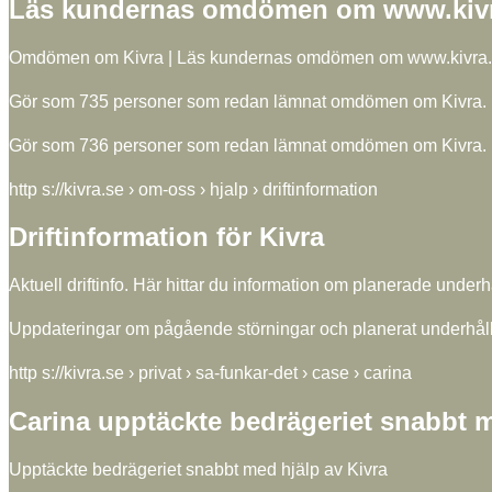
Läs kundernas omdömen om www.kivra
Omdömen om Kivra | Läs kundernas omdömen om www.kivra
Gör som 735 personer som redan lämnat omdömen om Kivra. Din 
Gör som 736 personer som redan lämnat omdömen om Kivra. Din 
http s://kivra.se › om-oss › hjalp › driftinformation
Driftinformation för Kivra
Aktuell driftinfo. Här hittar du information om planerade underh
Uppdateringar om pågående störningar och planerat underhållsa
http s://kivra.se › privat › sa-funkar-det › case › carina
Carina upptäckte bedrägeriet snabbt m
Upptäckte bedrägeriet snabbt med hjälp av Kivra