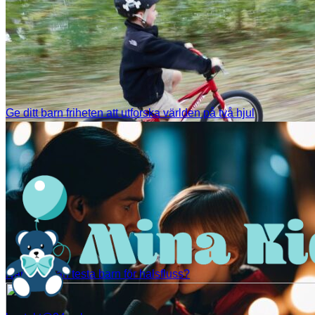
Ge ditt barn friheten att utforska världen på två hjul
När ska man testa barn för halsfluss?