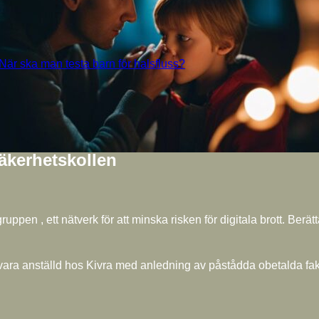
När ska man testa barn för halsfluss?
Säkerhetskollen
n , ett nätverk för att minska risken för digitala brott. Berätt
 vara anställd hos Kivra med anledning av påstådda obetalda fak