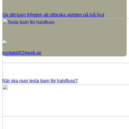
Ge ditt barn friheten att utforska världen på två hjul
kontakt@24web.se
När ska man testa barn för halsfluss?