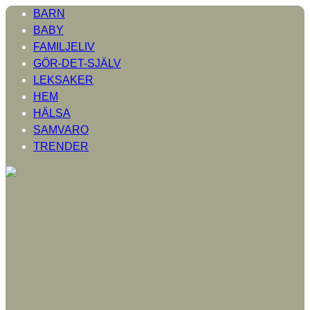
BARN
BABY
FAMILJELIV
GÖR-DET-SJÄLV
LEKSAKER
HEM
HÄLSA
SAMVARO
TRENDER