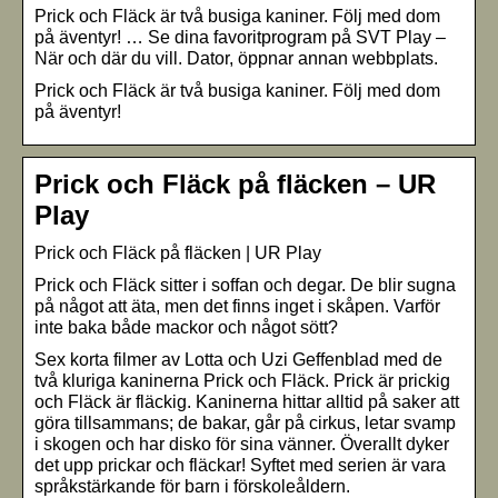
Prick och Fläck är två busiga kaniner. Följ med dom
på äventyr! … Se dina favoritprogram på SVT Play –
När och där du vill. Dator, öppnar annan webbplats.
Prick och Fläck är två busiga kaniner. Följ med dom
på äventyr!
Prick och Fläck på fläcken – UR
Play
Prick och Fläck på fläcken
| UR Play
Prick och Fläck sitter i soffan och degar. De blir sugna
på något att äta, men det finns inget i skåpen. Varför
inte baka både mackor och något sött?
Sex korta filmer av Lotta och Uzi Geffenblad med de
två kluriga kaninerna Prick och Fläck. Prick är prickig
och Fläck är fläckig. Kaninerna hittar alltid på saker att
göra tillsammans; de bakar, går på cirkus, letar svamp
i skogen och har disko för sina vänner. Överallt dyker
det upp prickar och fläckar! Syftet med serien är vara
språkstärkande för barn i förskoleåldern.