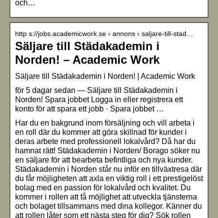
och…
http s://jobs.academicwork.se › annons › saljare-till-stad…
Säljare till Städakademin i
Norden! – Academic Work
Säljare till Städakademin i Norden! | Academic Work
för 5 dagar sedan — Säljare till Städakademin i
Norden! Spara jobbet Logga in eller registrera ett
konto för att spara ett jobb · Spara jobbet …
Har du en bakgrund inom försäljning och vill arbeta i
en roll där du kommer att göra skillnad för kunder i
deras arbete med professionell lokalvård? Då har du
hamnat rätt! Städakademin i Norden/ Borago söker nu
en säljare för att bearbeta befintliga och nya kunder.
Städakademin i Norden står nu inför en tillväxtresa där
du får möjligheten att axla en viktig roll i ett prestigelöst
bolag med en passion för lokalvård och kvalitet. Du
kommer i rollen att få möjlighet att utveckla tjänsterna
och bolaget tillsammans med dina kollegor. Känner du
att rollen låter som ett nästa steg för dig? Sök rollen