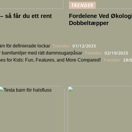
TRENDER
 så får du ett rent
Fordelene Ved Økologi
Dobbeltæpper
Trender
01/12/2025
m för definierade lockar
Trender
02/10/2025
ör barnfamiljer med rätt dammsugarpåsar
Trender
28/
s for Kids: Fun, Features, and More Compared!