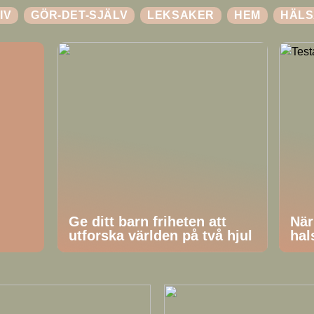
IV
GÖR-DET-SJÄLV
LEKSAKER
HEM
HÄLS
Ge ditt barn friheten att
När
utforska världen på två hjul
hal