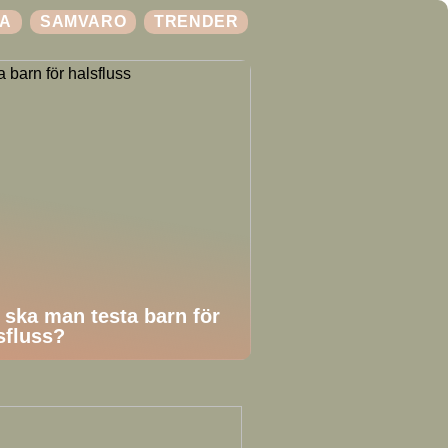
A
SAMVARO
TRENDER
 ska man testa barn för
sfluss?